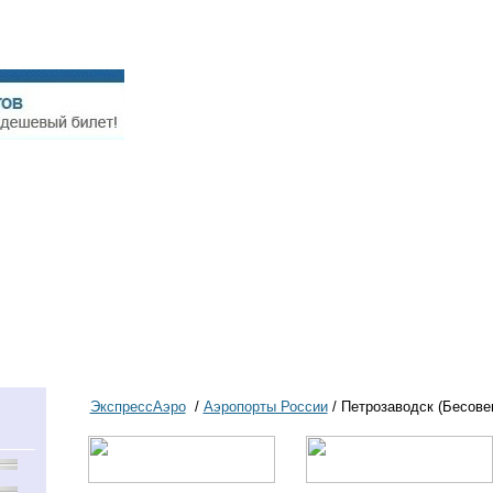
Авиабилеты
Справочная аэропортов
Схемы аэропортов
ЭкспрессАэро
/
Аэропорты России
/ Петрозаводск (Бесове