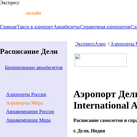
Экспресс
Аэро
авиабилеты
онлайн
Главная
Такси в аэропорт
Авиабилеты
Справочная аэропортов
Сх
ЭкспрессАэро
/
Аэропорты 
Расписание Дели
Бронирование авиабилетов
Аэропорт Дели
Аэропорты России
International A
Аэропорты Мира
Авиакомпании России
Авиакомпании Мира
Расписание самолетов и спр
г. Дели
, Индия