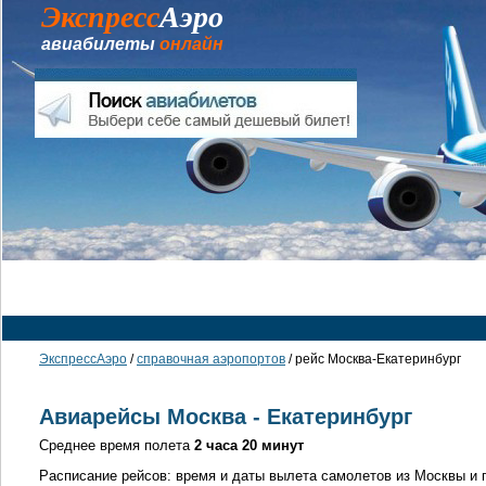
Экспресс
Аэро
авиабилеты
онлайн
Главная
Такси в аэропорт
Авиабилеты
Справочная а
ЭкспрессАэро
/
справочная аэропортов
/ рейс Москва-Екатеринбург
Авиарейсы Москва - Екатеринбург
Среднее время полета
2 часа 20 минут
Расписание рейсов: время и даты вылета самолетов из Москвы и 