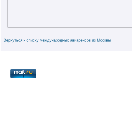
Вернуться к списку международных авиарейсов из Москвы
Контакты
|
Система онлайн бронирования билетов
|
© 2009-2024 ЭкспрессАэро