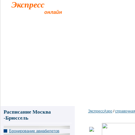
Экспресс
Аэро
авиабилеты
онлайн
Главная
Такси в аэропорт
Авиабилеты
Справочная а
Расписание Москва
ЭкспрессАэро
/
справочная
-Брюссель
Бронирование авиабилетов