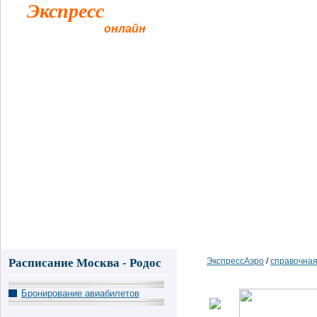
Экспресс
Аэро
авиабилеты
онлайн
Главная
Такси в аэропорт
Авиабилеты
Справочная а
Расписание Москва - Родос
ЭкспрессАэро
/
справочная
Бронирование авиабилетов