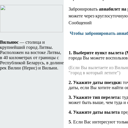
Забронировать
авиабилет на
можете через круглосуточну
Сообщений
Чтобы забронировать авиа
Вильнюс
— столица и
крупнейший город Литвы.
Расположен на востоке Литвы,
1. Выберите пункт вылета (
в 40 километрах от границы с
города Вы можете воспользов
Республикой Беларусь, в долине
(Если Вы вылетаете из Вильн
рек Вилии (Нерис) и Вильни.
"город в который летите")
2. Укажите даты поездки:
то
даты, если Вы хотите найти 
3. Укажите тип перелета:
туд
может быть выше, чем туда и 
4. Укажите даты вылета
пре
5
. Если Вас интересуют толь