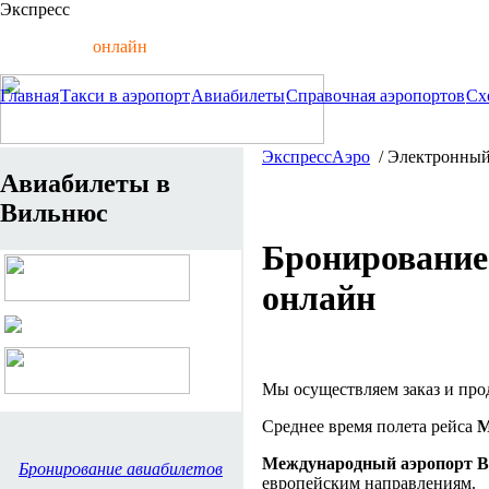
Экспресс
Аэро
авиабилеты
онлайн
Главная
Такси в аэропорт
Авиабилеты
Справочная аэропортов
Сх
ЭкспрессАэро
/ Электронный
Авиабилеты в
Вильнюс
Бронирование
онлайн
Мы осуществляем заказ и про
Среднее время полета рейса
М
Международный аэропорт 
Бронирование авиабилетов
европейским направлениям.